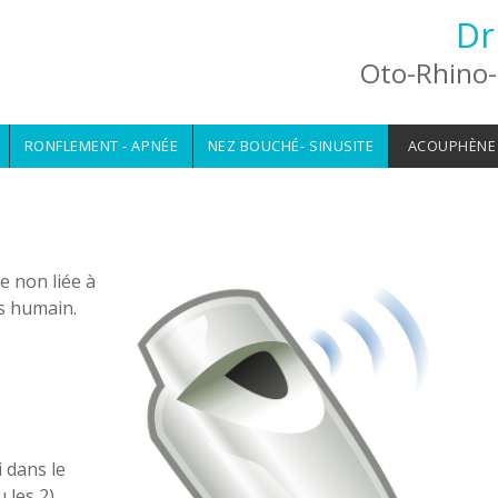
Dr
Oto-Rhino-
RONFLEMENT - APNÉE
NEZ BOUCHÉ- SINUSITE
ACOUPHÈNE
e non liée à
s humain.
 dans le
 les 2).