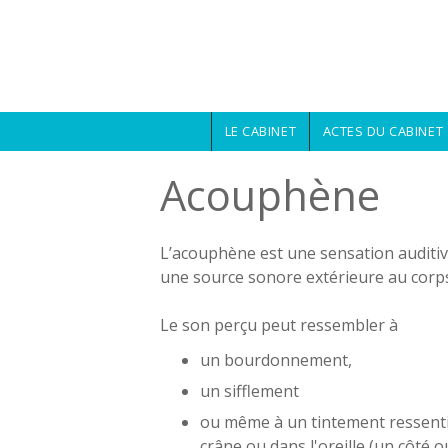
Aller au contenu principal
LE CABINET
ACTES DU CABINET
Acouphène
L’acouphène est une sensation auditiv
une source sonore extérieure au corp
Le son perçu peut ressembler à
un bourdonnement,
un sifflement
ou même à un tintement ressenti
crâne ou dans l'oreille (un côté ou