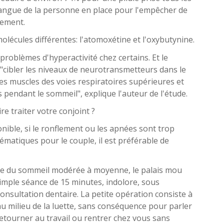
a langue de la personne en place pour l'empêcher de
lement.
écules différentes: l'atomoxétine et l'oxybutynine.
 problèmes d'hyperactivité chez certains. Et le
"cibler les niveaux de neurotransmetteurs dans le
es muscles des voies respiratoires supérieures et
 pendant le sommeil", explique l'auteur de l'étude.
e traiter votre conjoint ?
onible, si le ronflement ou les apnées sont trop
matiques pour le couple, il est préférable de
ée du sommeil modérée à moyenne, le palais mou
simple séance de 15 minutes, indolore, sous
nsultation dentaire. La petite opération consiste à
u milieu de la luette, sans conséquence pour parler
etourner au travail ou rentrer chez vous sans