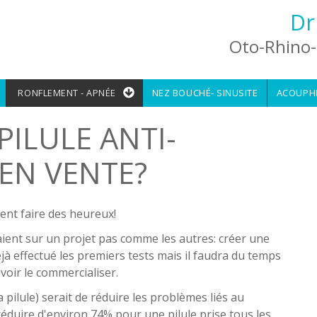
Dr
Oto-Rhino-
RONFLEMENT - APNÉE
NEZ BOUCHÉ- SINUSITE
ACOUPH
PILULE ANTI-
EN VENTE?
ment faire des heureux!
raient sur un projet pas comme les autres: créer une
jà effectué les premiers tests mais il faudra du temps
oir le commercialiser.
 pilule) serait de réduire les problèmes liés au
 réduire d'environ 74% pour une pilule prise tous les