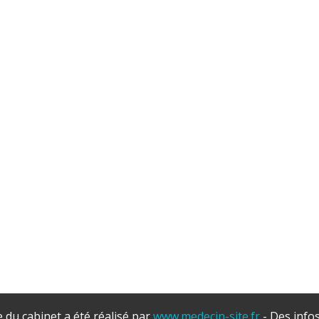
e du cabinet a été réalisé par
www.medecin-site.fr
- Des info