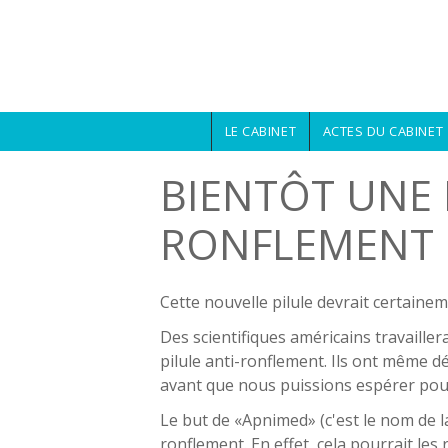
Aller au contenu principal
LE CABINET
ACTES DU CABINET
BIENTÔT UNE 
RONFLEMENT 
Cette nouvelle pilule devrait certaine
Des scientifiques américains travaille
pilule anti-ronflement. Ils ont même dé
avant que nous puissions espérer pouv
Le but de «Apnimed» (c'est le nom de la
ronflement. En effet, cela pourrait les