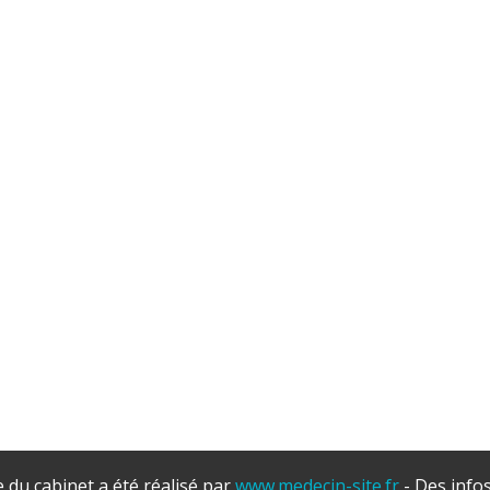
e du cabinet a été réalisé par
www.medecin-site.fr
- Des info