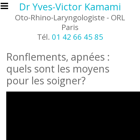
Aller au contenu principal
Dr Yves-Victor Kamami
Oto-Rhino-Laryngologiste - ORL
Paris
Tél.
01 42 66 45 85
Ronflements, apnées :
quels sont les moyens
pour les soigner?