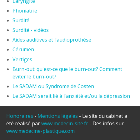
Laryngite
Phoniatrie
Surdité
Surdité - vidéos
Aides auditives et l’audioprothèse
Cérumen
Vertiges
Burn-out: qu'est-ce que le burn-out? Comment
éviter le burn-out?
Le SADAM ou Syndrome de Costen
Le SADAM serait lié à l'anxiété et/ou la dépression
Honoraires
-
Mentions légales
- Le site du cabinet a
été réalisé par
www.medecin-site.fr
- Des infos sur
www.medecine-plastique.com