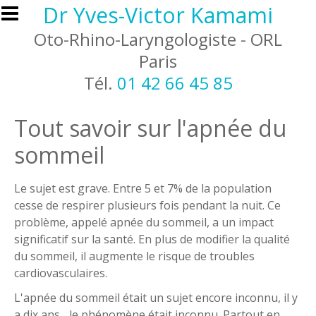
Aller au contenu principal
Dr Yves-Victor Kamami
Oto-Rhino-Laryngologiste - ORL
Paris
Tél.
01 42 66 45 85
Tout savoir sur l'apnée du
sommeil
Le sujet est grave. Entre 5 et 7% de la population
cesse de respirer plusieurs fois pendant la nuit. Ce
problème, appelé apnée du sommeil, a un impact
significatif sur la santé. En plus de modifier la qualité
du sommeil, il augmente le risque de troubles
cardiovasculaires.
L'apnée du sommeil était un sujet encore inconnu, il y
a dix ans ...le phénomène était inconnu. Partout en