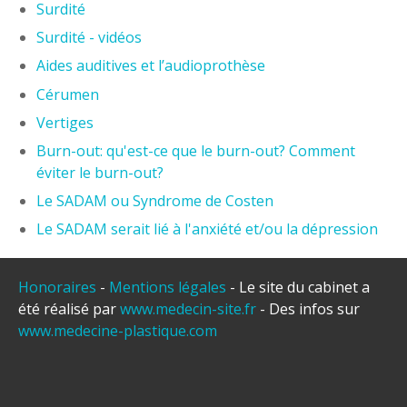
Surdité
Surdité - vidéos
Aides auditives et l’audioprothèse
Cérumen
Vertiges
Burn-out: qu'est-ce que le burn-out? Comment
éviter le burn-out?
Le SADAM ou Syndrome de Costen
Le SADAM serait lié à l'anxiété et/ou la dépression
Honoraires
-
Mentions légales
- Le site du cabinet a
été réalisé par
www.medecin-site.fr
- Des infos sur
www.medecine-plastique.com